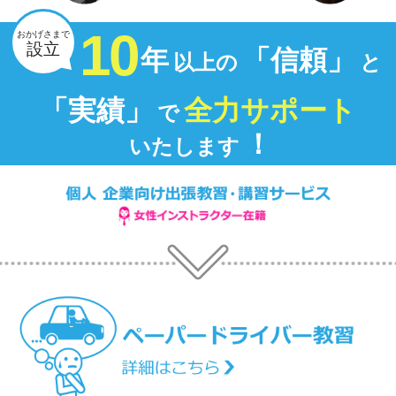
10
おかげさまで
設立
年
「信頼」
以上の
と
「実績」
全力サポート
で
！
いたします